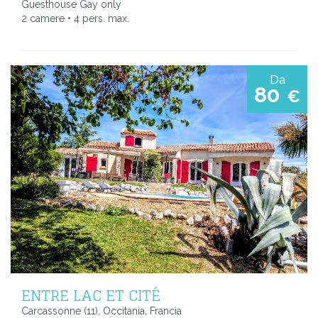
Guesthouse Gay only
2 camere • 4 pers. max.
Da
80
€
ENTRE LAC ET CITÉ
Carcassonne (11), Occitania, Francia