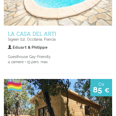
LA CASA DEL ARTI
Sigean (11), Occitania, Francia
Eduart & Philippe
Guesthouse Gay-Friendly
4 camere • 15 pers. max.
Da
85
€