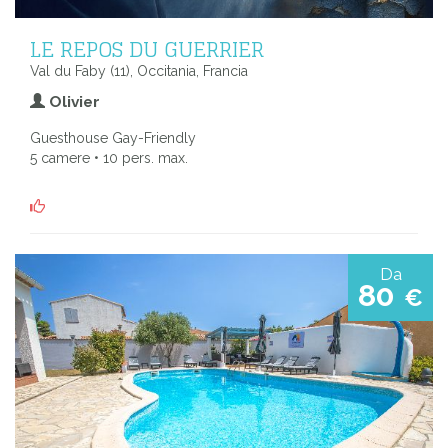
LE REPOS DU GUERRIER
Val du Faby (11), Occitania, Francia
Olivier
Guesthouse Gay-Friendly
5 camere • 10 pers. max.
Da
80
€