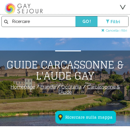
GO !
Filtri
Cancella i filtri
GUIDE CARCASSONNE &
L'AUDE GAY
Homepage
/
Francia
/
Occitania
/
Carcassonne &
l'Aude
Ricercare sulla mappa