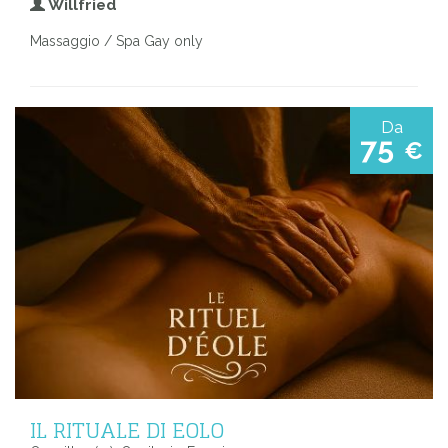
Willfried
Massaggio / Spa Gay only
Da
75
€
IL RITUALE DI EOLO