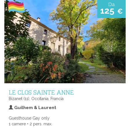
Da
125
€
LE CLOS SAINTE ANNE
Bizanet (11), Occitania, Francia
Guilhem & Laurent
Guesthouse Gay only
1 camere • 2 pers. max.