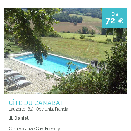
Da
72
€
GÎTE DU CANABAL
Lauzerte (82), Occitania, Francia
Daniel
Casa vacanze Gay-Friendly