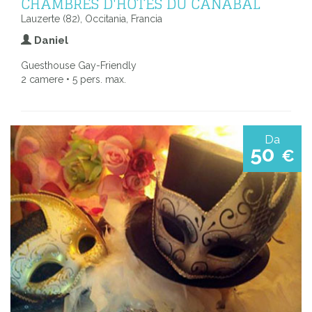
CHAMBRES D'HÔTES DU CANABAL
Lauzerte (82), Occitania, Francia
Daniel
Guesthouse Gay-Friendly
2 camere • 5 pers. max.
Da
50
€