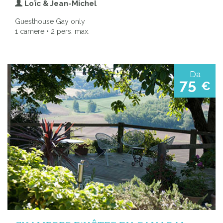
Loïc & Jean-Michel
Guesthouse Gay only
1 camere • 2 pers. max.
Da
75
€