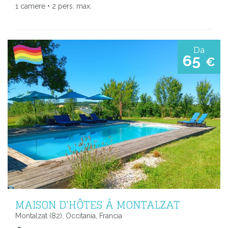
1 camere • 2 pers. max.
Da
65
€
MAISON D'HÔTES À MONTALZAT
Montalzat (82), Occitania, Francia