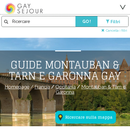
GO !
Filtri
Cancella i filtri
GUIDE MONTAUBAN &
TARN E GARONNA GAY
Homepage
/
Francia
/
Occitania
/
Montauban & Tarn e
Garonna
Ricercare sulla mappa