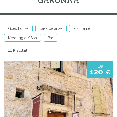
Guesthouse
Casa vacanze
Ristorante
Massaggio / Spa
Bar
11 Risultati
Da
120
€