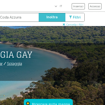
Inserisci
Accesso
Inoltra
Filtri
Cancella i filtri
GGIA GAY
ar
/
Spiaggia
Ricercare sulla mappa