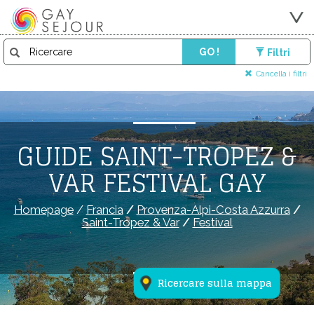
GO !
Filtri
Cancella i filtri
GUIDE SAINT-TROPEZ &
VAR FESTIVAL GAY
Homepage
/
Francia
/
Provenza-Alpi-Costa Azzurra
/
Saint-Tropez & Var
/
Festival
Ricercare sulla mappa