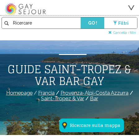
GO !
Filtri
Cancella i filtri
GUIDE SAINT-TROPEZ &
VAR BAR GAY
Homepage
/
Francia
/
Provenza-Alpi-Costa Azzurra
/
Saint-Tropez & Var
/
Bar
Ricercare sulla mappa