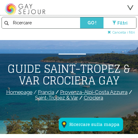
GO !
Filtri
Cancella i filtri
GUIDE SAINT-TROPEZ &
VAR CROCIERA GAY
Homepage
/
Francia
/
Provenza-Alpi-Costa Azzurra
/
Saint-Tropez & Var
/
Crociera
Ricercare sulla mappa