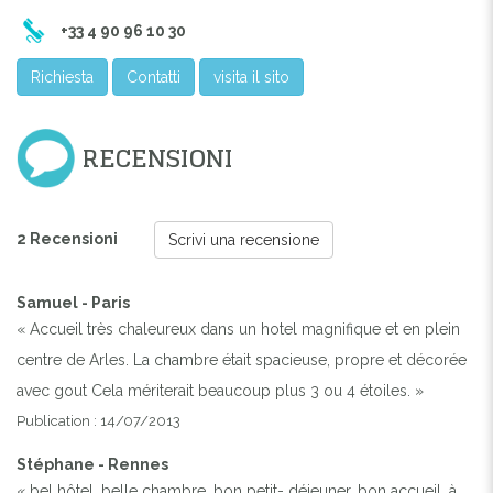
+33 4 90 96 10 30
Richiesta
Contatti
visita il sito
RECENSIONI
2 Recensioni
Scrivi una recensione
Samuel - Paris
« Accueil très chaleureux dans un hotel magnifique et en plein
centre de Arles. La chambre était spacieuse, propre et décorée
avec gout Cela mériterait beaucoup plus 3 ou 4 étoiles. »
Publication : 14/07/2013
Stéphane - Rennes
« bel hôtel, belle chambre, bon petit- déjeuner, bon accueil, à