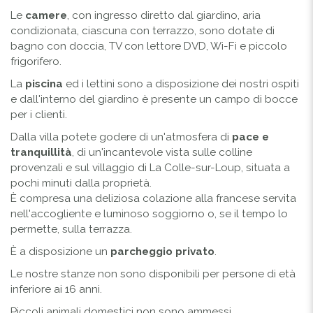
Le
camere
, con ingresso diretto dal giardino, aria
condizionata, ciascuna con terrazzo, sono dotate di
bagno con doccia, TV con lettore DVD, Wi-Fi e piccolo
frigorifero.
La
piscina
ed i lettini sono a disposizione dei nostri ospiti
e dall'interno del giardino è presente un campo di bocce
per i clienti.
Dalla villa potete godere di un'atmosfera di
pace e
tranquillità
, di un'incantevole vista sulle colline
provenzali e sul villaggio di La Colle-sur-Loup, situata a
pochi minuti dalla proprietà.
È compresa una deliziosa colazione alla francese servita
nell'accogliente e luminoso soggiorno o, se il tempo lo
permette, sulla terrazza.
È a disposizione un
parcheggio privato
.
Le nostre stanze non sono disponibili per persone di età
inferiore ai 16 anni.
Piccoli animali domestici non sono ammessi.