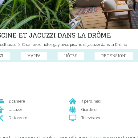
SCINE ET JACUZZI DANS LA DRÔME
esthouse
Chambre d'hôtes gay avec piscine et jacuzzi dans la Drôme
ZI
MAPPA
HÔTES
RECENSIONI
2 camere
4 pers. max
Jacuzzi
Giardino
Ristorante
Televisione
da, il torrone, i tartufi e i vini, offriamo due camere nella no