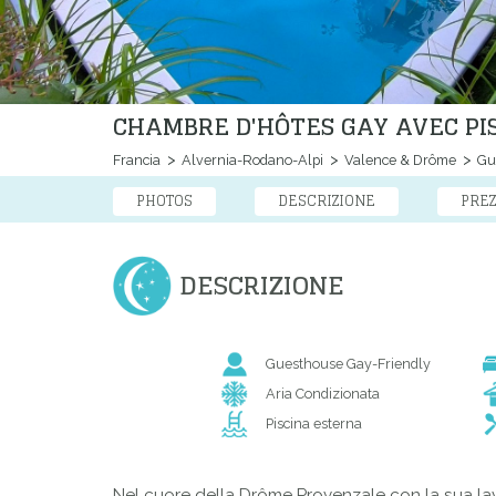
CHAMBRE D'HÔTES GAY AVEC PI
Francia
Alvernia-Rodano-Alpi
Valence & Drôme
Gu
PHOTOS
DESCRIZIONE
PREZ
DESCRIZIONE
Guesthouse Gay-Friendly
Aria Condizionata
Piscina esterna
Nel cuore della Drôme Provenzale con la sua lavan