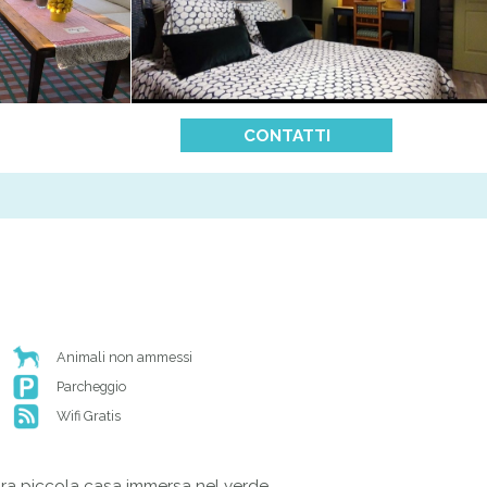
CONTATTI
Animali non ammessi
Parcheggio
Wifi Gratis
stra piccola casa immersa nel verde.