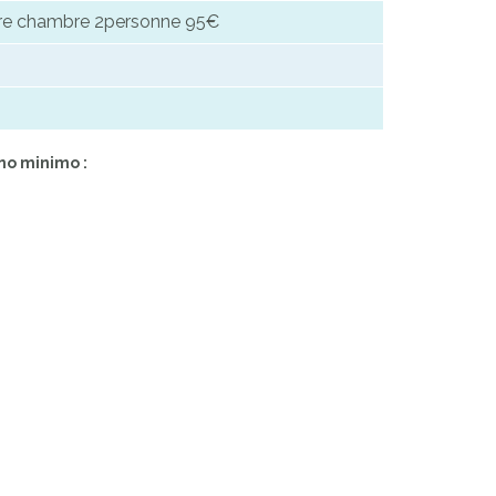
mbre chambre 2personne 95€
no minimo :