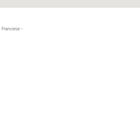
- Francese -
NOTRE PETITE MAISON À L'ABRI DES REGARDS