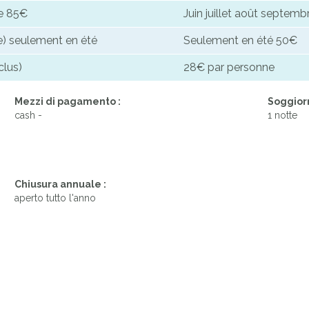
ne 85€
Juin juillet août septe
re) seulement en été
Seulement en été 50€
clus)
28€ par personne
Mezzi di pagamento :
Soggior
cash -
1 notte
Chiusura annuale :
aperto tutto l'anno