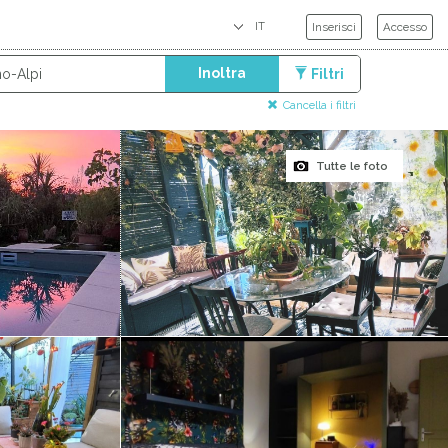
Inserisci
Accesso
Inoltra
Filtri
Cancella i filtri
Tutte le foto