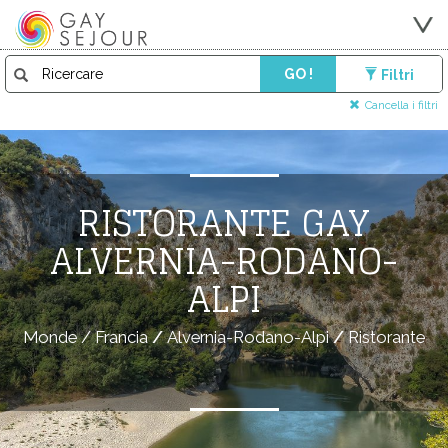
GO !
Filtri
Cancella i filtri
RISTORANTE GAY
ALVERNIA-RODANO-
ALPI
Monde
/
Francia
/
Alvernia-Rodano-Alpi
/
Ristorante