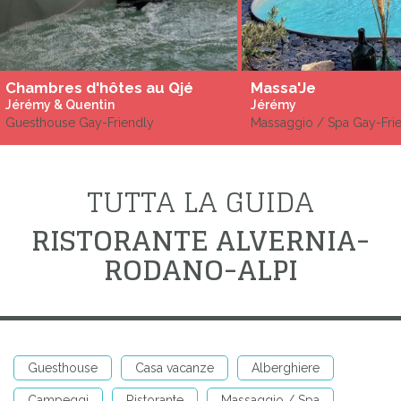
Chambres d'hôtes au Qjé
Massa'Je
Jérémy & Quentin
Jérémy
Guesthouse Gay-Friendly
Massaggio / Spa Gay-Fri
TUTTA LA GUIDA
RISTORANTE ALVERNIA-
RODANO-ALPI
Guesthouse
Casa vacanze
Alberghiere
Campeggi
Ristorante
Massaggio / Spa