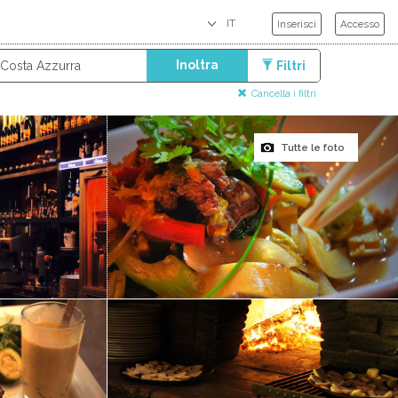
Inserisci
Accesso
Inoltra
Filtri
Cancella i filtri
Tutte le foto