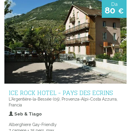
Da
80
€
ICE ROCK HOTEL - PAYS DES ECRINS
L'Argentière-la-Bessée (05), Provenza-Alpi-Costa Azzurra,
Francia
Seb & Tiago
Alberghiere Gay-Friendly
7 camere • 25 pers. max.