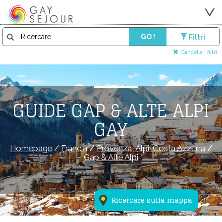
GO !
Filtri
Cancella i filtri
GUIDE GAP & ALTE ALPI
GAY
Homepage
/
Francia
/
Provenza-Alpi-Costa Azzurra
/
Gap & Alte Alpi
Ricercare sulla mappa