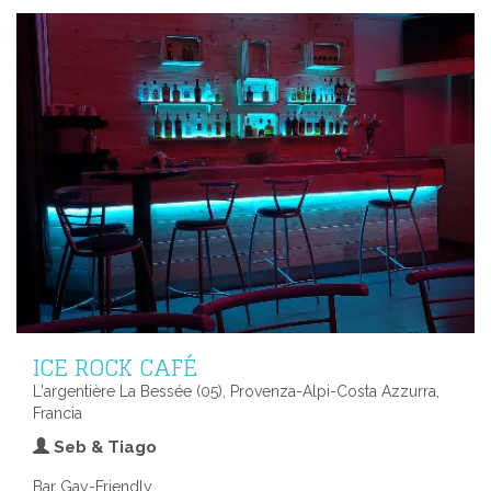
ICE ROCK CAFÉ
L'argentière La Bessée (05), Provenza-Alpi-Costa Azzurra,
Francia
Seb & Tiago
Bar Gay-Friendly