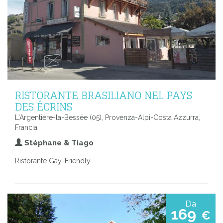
RISTORANTE BRASILIANO NEL PAYS
DES ÉCRINS
L'Argentière-la-Bessée (05), Provenza-Alpi-Costa Azzurra,
Francia
Stéphane & Tiago
Ristorante Gay-Friendly
Da
169
€