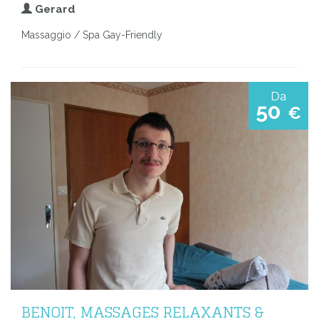
Gerard
Massaggio / Spa Gay-Friendly
Da
50
€
BENOIT, MASSAGES RELAXANTS &