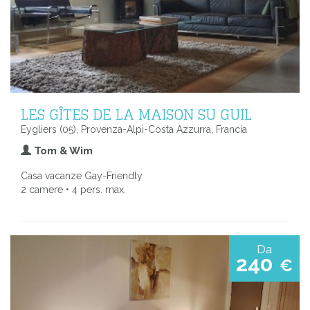
LES GÎTES DE LA MAISON SU GUIL
Eygliers (05), Provenza-Alpi-Costa Azzurra, Francia
Tom & Wim
Casa vacanze Gay-Friendly
2 camere • 4 pers. max.
Da
240
€