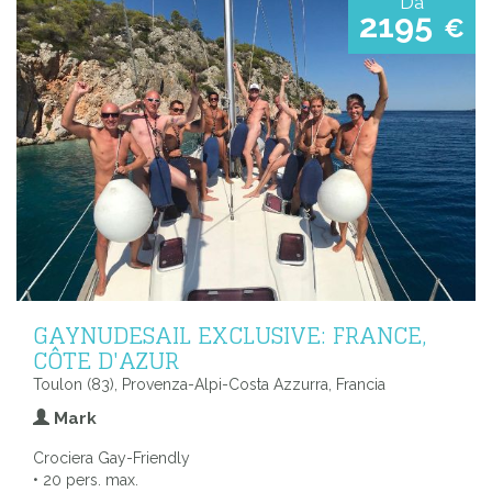
Da
2195
€
GAYNUDESAIL EXCLUSIVE: FRANCE,
CÔTE D'AZUR
Toulon (83), Provenza-Alpi-Costa Azzurra, Francia
Mark
Crociera Gay-Friendly
• 20 pers. max.