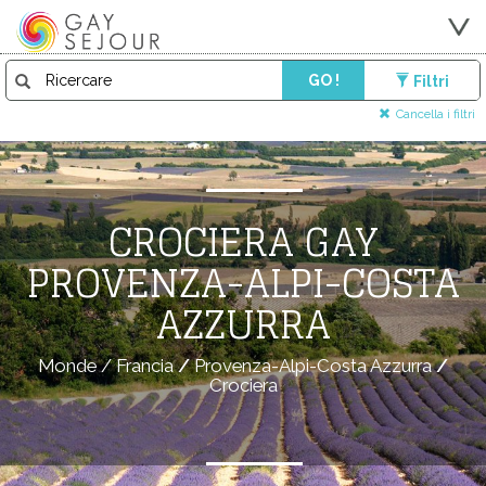
GO !
Filtri
Cancella i filtri
CROCIERA GAY
PROVENZA-ALPI-COSTA
AZZURRA
Monde
/
Francia
/
Provenza-Alpi-Costa Azzurra
/
Crociera