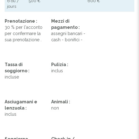
6 ou 7
500 €
600 €
jours
Prenotazione :
Mezzi di
30 % per l'acconto
pagamento :
per confermare la
assegni bancari -
sua prenotazione .
cash - bonifici -
Tassa di
Pulizia :
soggiorno :
inclus
incluse
Asciugamani e
Animali :
lenzuola :
non
inclus
Soggiorno
Check-in /