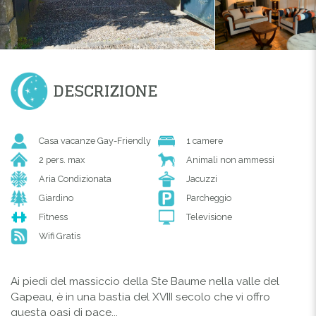
DESCRIZIONE
Casa vacanze Gay-Friendly
1 camere
2 pers. max
Animali non ammessi
Aria Condizionata
Jacuzzi
Giardino
Parcheggio
Fitness
Televisione
Wifi Gratis
Ai piedi del massiccio della Ste Baume nella valle del
Gapeau, è in una bastia del XVIII secolo che vi offro
questa oasi di pace...