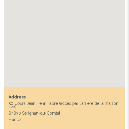
Address :
50 Cours Jean Henri Fabre (accès par l'arrière de la maison
svp)
Previous
Next
84830 Sérignan-du-Comtat
Francia
LA MAISON