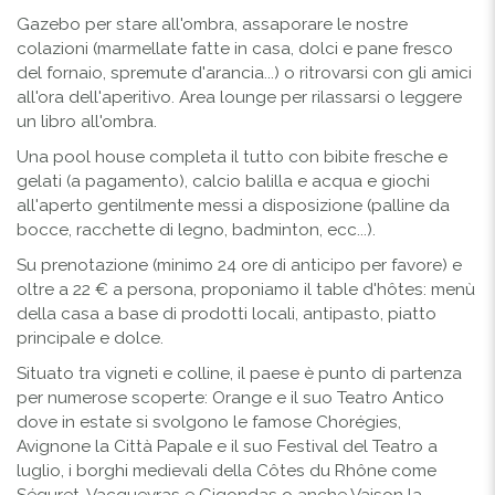
Gazebo per stare all'ombra, assaporare le nostre
colazioni (marmellate fatte in casa, dolci e pane fresco
del fornaio, spremute d'arancia...) o ritrovarsi con gli amici
all'ora dell'aperitivo. Area lounge per rilassarsi o leggere
un libro all'ombra.
Una pool house completa il tutto con bibite fresche e
gelati (a pagamento), calcio balilla e acqua e giochi
all'aperto gentilmente messi a disposizione (palline da
bocce, racchette di legno, badminton, ecc...).
Su prenotazione (minimo 24 ore di anticipo per favore) e
oltre a 22 € a persona, proponiamo il table d'hôtes: menù
della casa a base di prodotti locali, antipasto, piatto
principale e dolce.
Situato tra vigneti e colline, il paese è punto di partenza
per numerose scoperte: Orange e il suo Teatro Antico
dove in estate si svolgono le famose Chorégies,
Avignone la Città Papale e il suo Festival del Teatro a
luglio, i borghi medievali della Côtes du Rhône come
Séguret, Vacqueyras e Gigondas o anche Vaison la