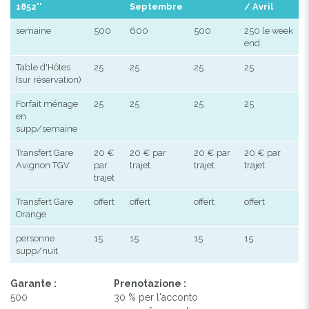
1852''
Septembre
/ Avril
semaine
500
600
500
250 le week
end
Table d'Hôtes
25
25
25
25
(sur réservation)
Forfait ménage
25
25
25
25
en
supp/semaine
Transfert Gare
20 €
20 € par
20 € par
20 € par
Avignon TGV
par
trajet
trajet
trajet
trajet
Transfert Gare
offert
offert
offert
offert
Orange
personne
15
15
15
15
supp/nuit
Garante :
Prenotazione :
500
30 % per l'acconto