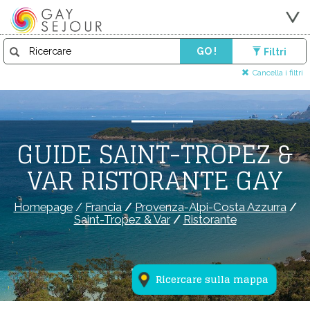
GO !
Filtri
Cancella i filtri
GUIDE SAINT-TROPEZ &
VAR RISTORANTE GAY
Homepage
/
Francia
/
Provenza-Alpi-Costa Azzurra
/
Saint-Tropez & Var
/
Ristorante
Ricercare sulla mappa