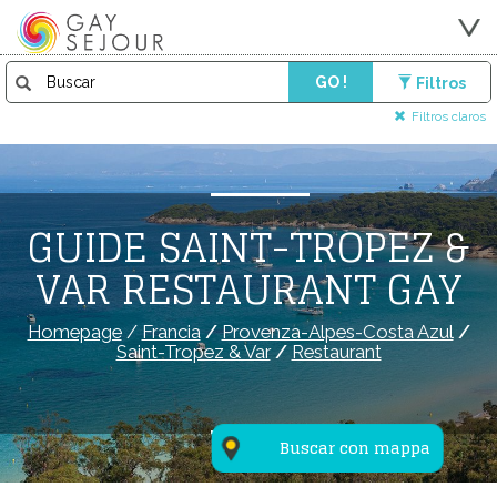
GO !
Filtros
Filtros claros
GUIDE SAINT-TROPEZ &
VAR RESTAURANT GAY
Homepage
/
Francia
/
Provenza-Alpes-Costa Azul
/
Saint-Tropez & Var
/
Restaurant
Buscar con mappa