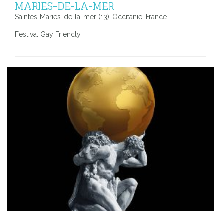
MARIES-DE-LA-MER
Saintes-Maries-de-la-mer (13), Occitanie, France
Festival Gay Friendly