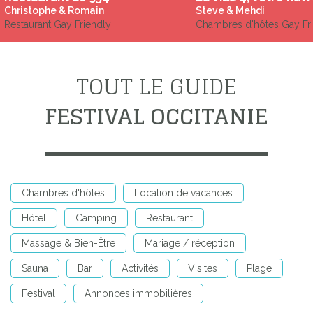
Christophe & Romain
Steve & Mehdi
Restaurant Gay Friendly
Chambres d'hôtes Gay Fr
TOUT LE GUIDE
FESTIVAL OCCITANIE
Chambres d'hôtes
Location de vacances
Hôtel
Camping
Restaurant
Massage & Bien-Être
Mariage / réception
Sauna
Bar
Activités
Visites
Plage
Festival
Annonces immobilières