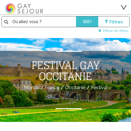
GO !
Filtres
Effacer les filtres
FESTIVAL GAY
OCCITANIE
Monde
/
France
/
Occitanie
/
Festival