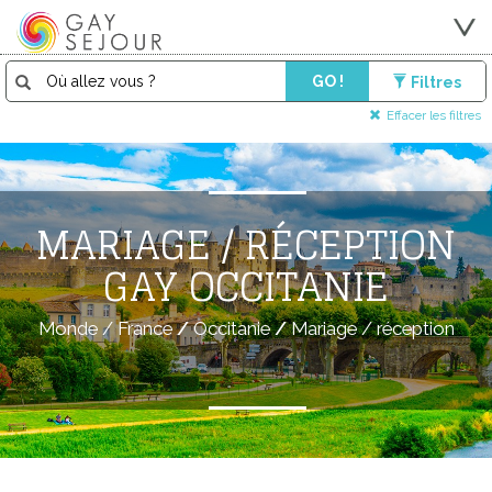
GO !
Filtres
Effacer les filtres
MARIAGE / RÉCEPTION
GAY OCCITANIE
Monde
/
France
/
Occitanie
/
Mariage / réception