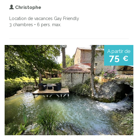
Christophe
Location de vacances Gay Friendly
3 chambres • 6 pers. max.
A partir de
75
€