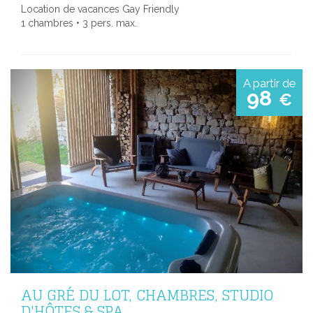
Location de vacances Gay Friendly
1 chambres • 3 pers. max.
A partir de
98
€
AU GRÉ DU LOT, CHAMBRES, STUDIO
D'HÔTES & SPA