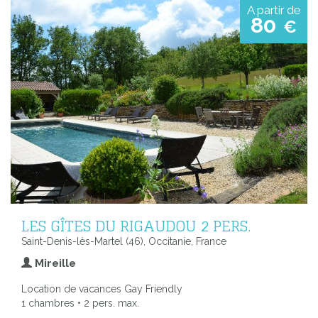
A partir de
80
€
LES GÎTES DU RIGAUDOU 2 PERS.
Saint-Denis-lès-Martel (46), Occitanie, France
Mireille
Location de vacances Gay Friendly
1 chambres • 2 pers. max.