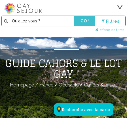
GO !
Filtres
Effacer les filtres
GUIDE CAHORS & LE LOT
GAY
Homepage
/
France
/
Occitanie
/
Cahors & le Lot
Recherche avec la carte