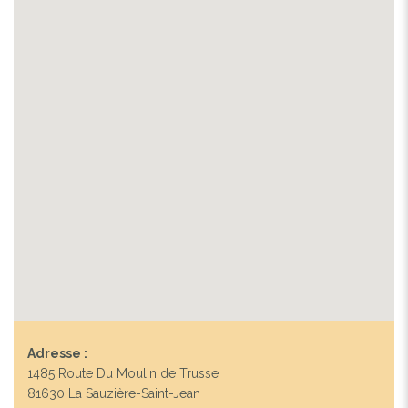
Adresse :
1485 Route Du Moulin de Trusse
81630 La Sauzière-Saint-Jean