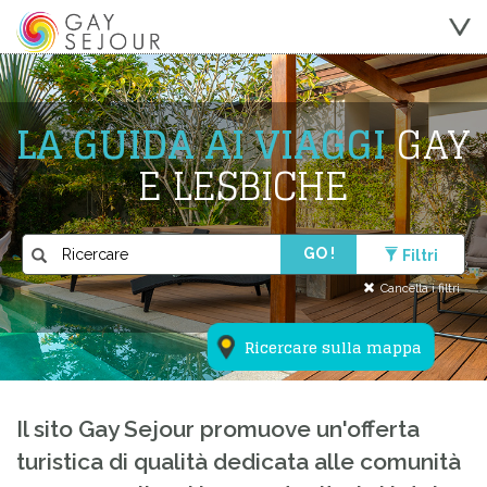
LA GUIDA AI VIAGGI
GAY
E LESBICHE
GO !
Filtri
Cancella i filtri
Ricercare sulla mappa
Il sito Gay Sejour promuove un'offerta
turistica di qualità dedicata alle comunità