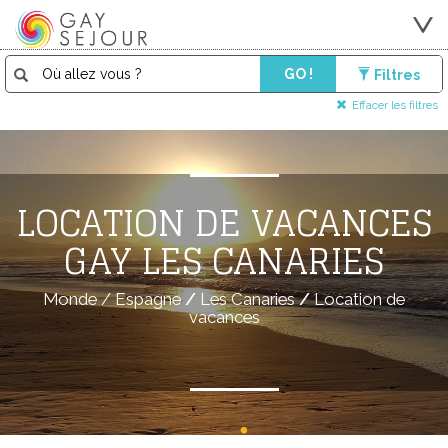
GO !
Filtres
Effacer les filtres
LOCATION DE VACANCES
GAY LES CANARIES
Monde
/
Espagne
/
Les Canaries
/
Location de
vacances