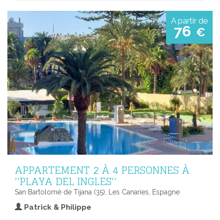
A partir de
76
€
APPARTEMENT 2 À 4 PERSONNES À
''PLAYA DEL INGLES''
San Bartolomé de Tijana (35), Les Canaries, Espagne
Patrick & Philippe