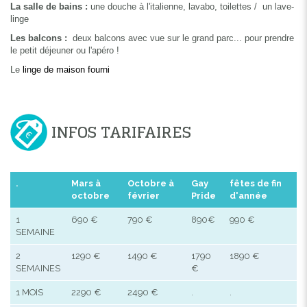
La salle de bains :
une douche à l'italienne, lavabo, toilettes / un lave-
linge
Les balcons :
deux balcons avec vue sur le grand parc... pour prendre
le petit déjeuner ou l'apéro !
Le
linge de maison fourni
INFOS TARIFAIRES
.
Mars à
Octobre à
Gay
fêtes de fin
octobre
février
Pride
d'année
1
690 €
790 €
890€
990 €
SEMAINE
2
1290 €
1490 €
1790
1890 €
SEMAINES
€
1 MOIS
2290 €
2490 €
.
.