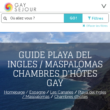
GO !
Filtres
Effacer les filtres
GUIDE PLAYA DEL
INGLES / MASPALOMAS
CHAMBRES D'HÔTES
GAY
Homepage
/
Espagne
/
Les Canaries
/
Playa del Ingles
/ Maspalomas
/
Chambres d'hôtes