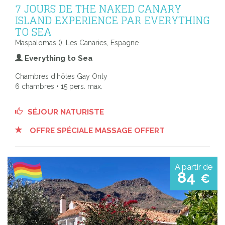
7 JOURS DE THE NAKED CANARY
ISLAND EXPERIENCE PAR EVERYTHING
TO SEA
Maspalomas (), Les Canaries, Espagne
Everything to Sea
Chambres d'hôtes Gay Only
6 chambres • 15 pers. max.
SÉJOUR NATURISTE
OFFRE SPÉCIALE MASSAGE OFFERT
A partir de
84
€