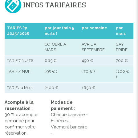
INFOS TARIFAIRES
TARIFS ^p
par jour (min 5
par semaine
par
2025/2026
nuits )
mois
OCTOBRE A
AVRIL A
GAY
MARS
SEPTEMBRE
PRIDE
TARIF 7 NUITS
665 €
490 €
700 €
TARIF / NUIT
( 95 € )
( 70 € )
( 100 €
)
TARIF au Mois
2100 €
1650 €
Acompte à la
Modes de
reservation :
paiement :
30 % d'acompte
Chèque bancaire -
demandé pour
Espèces -
confirmer votre
Virement bancaire
réservation. .
-