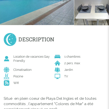
DESCRIPTION
Location de vacances Gay
1 chambres
Friendly
2 pers. max
Climatisation
Jardin
Piscine
TV
Wifi
Situé en plein coeur de Playa Del Ingles et de toutes
commodités , l'appartement "Colores de Mar" a été