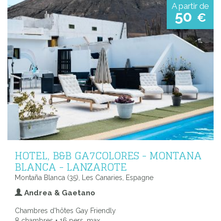
A partir de
50
€
HOTEL, B&B GA7COLORES - MONTANA
BLANCA - LANZAROTE
Montaña Blanca (35), Les Canaries, Espagne
Andrea & Gaetano
Chambres d'hôtes Gay Friendly
8 chambres • 16 pers. max.