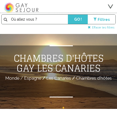
GO !
Filtres
Effacer les filtres
CHAMBRES D'HÔTES
GAY LES CANARIES
Monde
/
Espagne
/
Les Canaries
/
Chambres d'hôtes