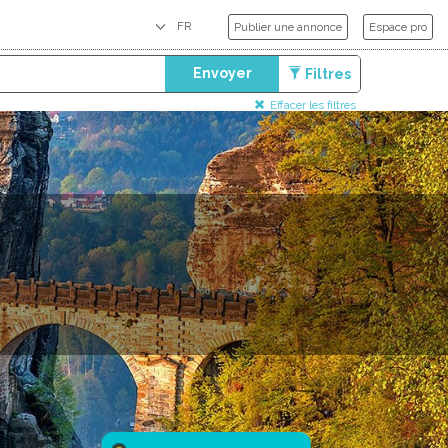
Publier une annonce
Espace pro
Envoyer
Filtres
Effacer les filtres