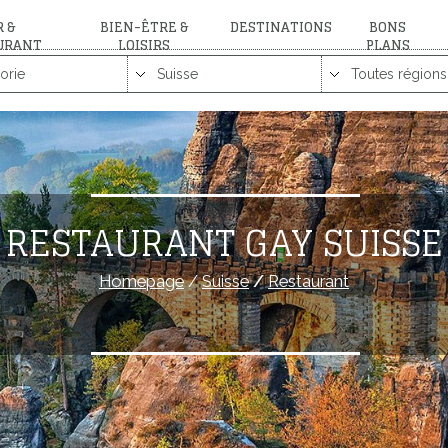
 &
BIEN-ÊTRE &
DESTINATIONS
BONS
URANT
LOISIRS
PLANS
RESTAURANT GAY SUISSE
Homepage
/
Suisse
/
Restaurant