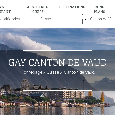
 &
BIEN-ÊTRE &
DESTINATIONS
BONS
URANT
LOISIRS
PLANS
GAY CANTON DE VAUD
Homepage
/
Suisse
/
Canton de Vaud