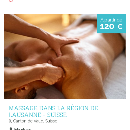
A partir de
120
€
MASSAGE DANS LA RÉGION DE
LAUSANNE - SUISSE
(), Canton de Vaud, Suisse
Markus