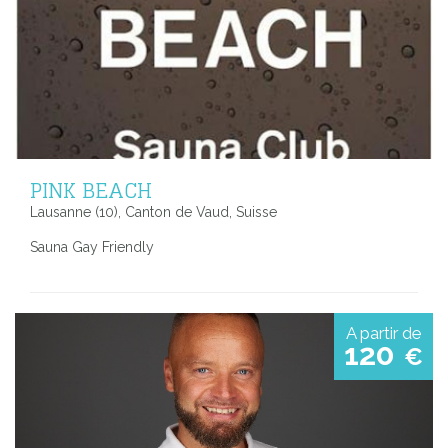
PINK BEACH
Lausanne (10), Canton de Vaud, Suisse
Sauna Gay Friendly
A partir de
120
€