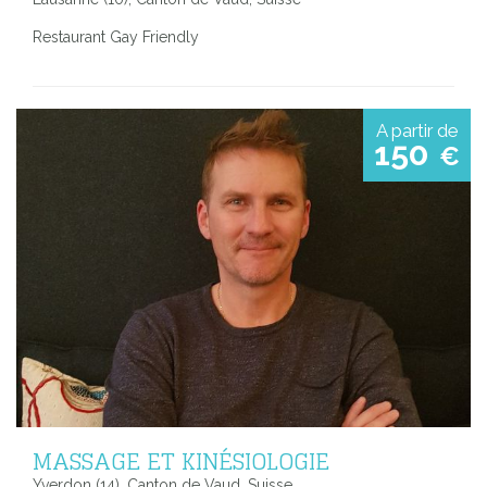
Restaurant Gay Friendly
A partir de
150
€
MASSAGE ET KINÉSIOLOGIE
Yverdon (14), Canton de Vaud, Suisse