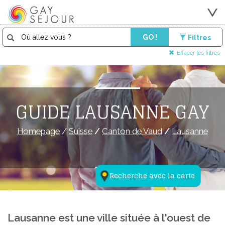
GO !
Filtres
Effacer les filtres
GUIDE LAUSANNE GAY
Homepage
/
Suisse
/
Canton de Vaud
/
Lausanne
Recherche avec la carte
Lausanne est une ville située à l'ouest de