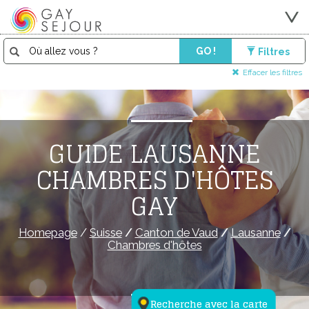
GO !
Filtres
Effacer les filtres
GUIDE LAUSANNE
CHAMBRES D'HÔTES
GAY
Homepage
/
Suisse
/
Canton de Vaud
/
Lausanne
/
Chambres d'hôtes
Recherche avec la carte