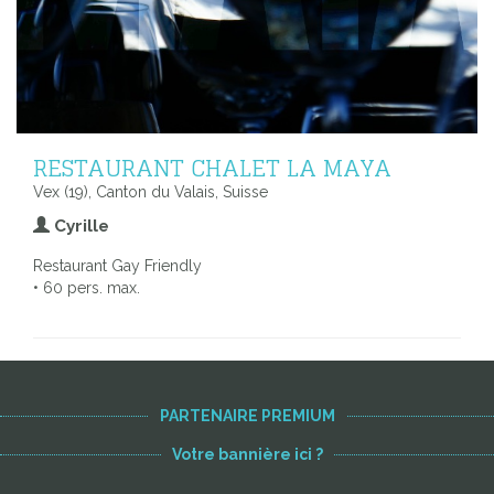
RESTAURANT CHALET LA MAYA
Vex (19), Canton du Valais, Suisse
Cyrille
Restaurant Gay Friendly
• 60 pers. max.
PARTENAIRE PREMIUM
Votre bannière ici ?