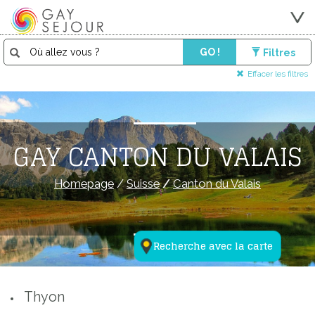
GO !
Filtres
Effacer les filtres
GAY CANTON DU VALAIS
Homepage
/
Suisse
/
Canton du Valais
Recherche avec la carte
Thyon