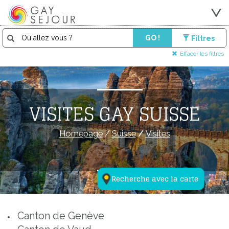
GO !
Filtres
Effacer les filtres
VISITES GAY SUISSE
Homepage
/
Suisse
/
Visites
Recherche avec la carte
Canton de Genève