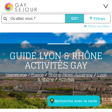
GO !
Filtres
Effacer les filtres
GUIDE LYON & RHÔNE
ACTIVITÉS GAY
Homepage
/
France
/
Rhône-Alpes-Auvergne
/
Lyon
& Rhône
/
Activités
Recherche avec la carte