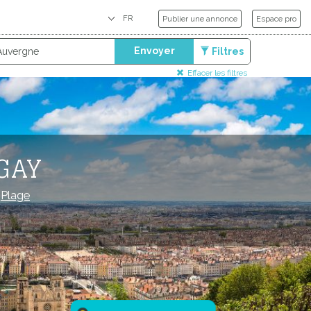
Publier une annonce
Espace pro
Envoyer
Filtres
Effacer les filtres
GAY
/
Plage