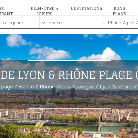
 &
BIEN-ÊTRE &
DESTINATIONS
BONS
URANT
LOISIRS
PLANS
IDE LYON & RHÔNE PLAGE 
page
/
France
/
Rhône-Alpes-Auvergne
/
Lyon & Rhône