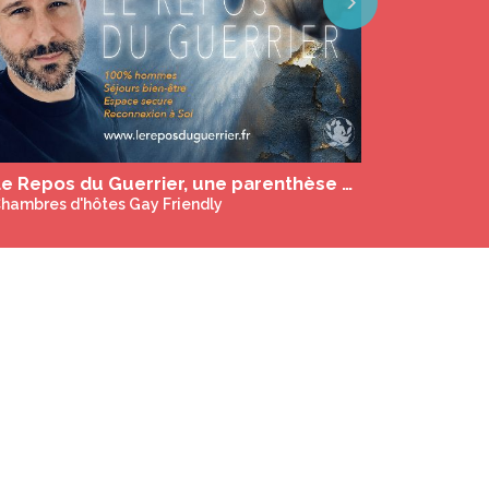
Next
Le Repos du Guerrier, une parenthèse de 3 à 7 jours dédiée au bien-être des hommes
hambres d'hôtes Gay Friendly