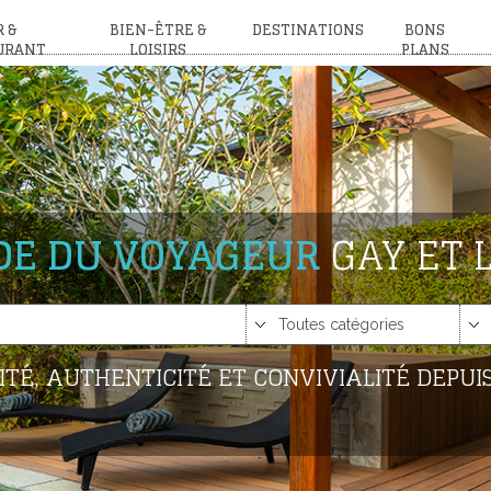
 &
BIEN-ÊTRE &
DESTINATIONS
BONS
URANT
LOISIRS
PLANS
IDE DU VOYAGEUR
GAY ET 
ITÉ, AUTHENTICITÉ ET CONVIVIALITÉ DEPUIS