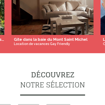
Domaine de la Porte de Fer - Chambres d'hôtes gay aux porte de Carcassonne
Gite dans la baie du Mont Saint Michel
Location de vacances Gay Friendly
C
DÉCOUVREZ
NOTRE SÉLECTION