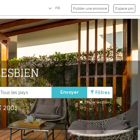
Publier une annonce
Espace pro
LESBIEN
Envoyer
Filtres
Effacer les filtres
 2001