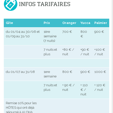
INFOS TARIFAIRES
Gîte
Prix
Oranger
Yucca
Palmier
du 01/04 au 30/06 et
1ère
700 €
800
900 €
01/09 au 31/10
semaine
€
(7 nuits)
7 nuits et
+80 € /
+90 €
+100 €
plus
nuit
/ nuit
/ nuit
du 01/07 au 31/08
1ere
800 €
900 €
1000 €
semaine
7 nuits et
+ 90 € /
+ 110
+ 120 €
plus
nuit
€ /
/ nuit
nuit
Remise 10% pour les
HÔTES qui ont déjà
séjourné à ALOHA