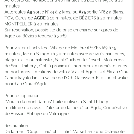
minutes.
Autoroutes
A9
sortie N°34 à 2 kms, ou
A75
sortie N°62 à 8kms.
TGV, Gares de
AGDE
à 10 minutes, de BÉZIERS à 20 minutes,
MONTPELLIER à 40 minutes.
Sur réservation, possibilité de prise en charge sur gares de
Agde ou Béziers (course à 30€)
Pour visiter et activités : Village de Molière (PEZENAS) à 15
minutes ; lac du Salagou à 30 minutes avec activités nautiques,
plage textile ou naturiste ; Saint Guilhem le Désert ; Motocross
de Saint Thibery ; Golf à proximité ; nombreux marchés diurnes
ou nocturnes ; locations de vélo à Vias et Agde . Jet-Ski au Grau.
Canoë kayak dans la vallée de l'Orb (Tarassac). Kite surf et wake
board au Grau d'Agde
Pour les épicuriens :
"Moulin du mont Ramus" huile d'olives à Saint Thibery ;
multitude de caves ;" l'atelier de la Tielle" en Agde, Coopérative
de Bessan, Abbaye de Valmagne
Restauration:
De la mer : "Coqui Thau" et " Tintin" Marseillan zone Ostréicole,