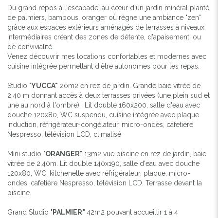
Du grand repos à l'escapade, au cœur d'un jardin minéral planté
de palmiers, bambous, oranger où règne une ambiance "zen"
grâce aux espaces extérieurs aménagés de terrasses à niveaux
intermédiaires créant des zones de détente, d'apaisement, ou
de convivialité.
Venez découvrir mes locations confortables et modernes avec
cuisine intégrée permettant d'être autonomes pour les repas.
Studio "
YUCCA"
20m2 en rez de jardin. Grande baie vitrée de
2,40 m donnant accès à deux terrasses privées (une plein sud et
une au nord à l'ombre). Lit double 160x200, salle d'eau avec
douche 120x80, WC suspendu, cuisine intégrée avec plaque
induction, réfrigérateur-congélateur, micro-ondes, cafetière
Nespresso, télévision LCD, climatisé
Mini studio "
ORANGER"
13m2 vue piscine en rez de jardin, baie
vitrée de 2,40m. Lit double 140x190, salle d'eau avec douche
120x80, WC, kitchenette avec réfrigérateur, plaque, micro-
ondes, cafetière Nespresso, télévision LCD. Terrasse devant la
piscine.
Grand Studio "
PALMIER"
42m2 pouvant accueillir 1 à 4