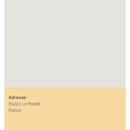
Adresse :
83220 Le Pradet
France