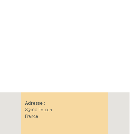
Adresse :
83100 Toulon
France