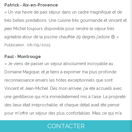
Patrick - Aix-en-Provence
« Un vrai havre de paix séjour dans un cadre magnifique et de
très belles prestations. Une cuisine très gourmande et vincent et
jean Michel toujours disponible pour rendre le séjour très
agréable atour de la piscine chauffée 29 degrés j'adore 😍 »
Publication : 08/09/2025
Paul - Montrouge
« Je viens de passer un séjour absolument incroyable au
Domaine Magique, et je tiens à exprimer ma plus profonde
reconnaissance envers les hôtes exceptionnels que sont
Vincent et Jean-Michel. Dès mon arrivée, j'ai été accueilli avec
une gentillesse qui m'a immédiatement mis à l'aise. La propreté
des lieux était irréprochable, et chaque détail avait été pensé
pour m'offrir un séjour des plus confortables. Mais ce qui m'a
vraiment touché, c'est la bienveillance et l'attention que Vincent
CONTACTER
et Jean-Michel m'ont témoignées tout au long de mon séjour. Ils