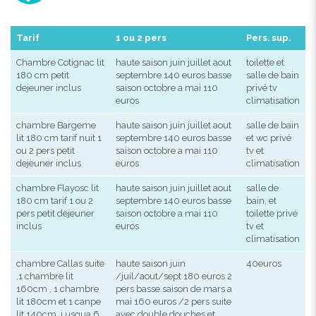
Tarif
1 ou 2 pers
Pers. sup.
Chambre Cotignac lit
haute saison juin juillet aout
toilette et
180 cm petit
septembre 140 euros basse
salle de bain
dejeuner inclus
saison octobre a mai 110
privé tv
euros
climatisation
chambre Bargeme
haute saison juin juillet aout
salle de bain
lit 180 cm tarif nuit 1
septembre 140 euros basse
et wc privé
ou 2 pers petit
saison octobre a mai 110
tv et
dejeuner inclus
euros
climatisation
chambre Flayosc lit
haute saison juin juillet aout
salle de
180 cm tarif 1 ou 2
septembre 140 euros basse
bain, et
pers petit dejeuner
saison octobre a mai 110
toilette privé
inclus
euros
tv et
climatisation
chambre Callas suite
haute saison juin
40euros
,1 chambre lit
/juil/aout/sept 180 euros 2
160cm , 1 chambre
pers basse saison de mars a
lit 180cm et 1 canpe
mai 160 euros /2 pers suite
lit 140cm ,j usqua 6
avec double douches et