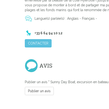
émerveillé par la beauté de la côte Hyèroise ( jusqu'à
vous propose de monter à bord et de partager ma pas
plages et les fonds marins qui font la renommée de n
Previous
Langue(s) parlée(s) : Anglais - Français -
+33 6 64 94 10 12
CONTACTER
AVIS
Publier un avis " Sunny Day Boat, excursion en bateau
Publier un avis