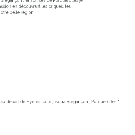
 Bregançon ) et son îles de Porquerolles,je
sion en découvrant les criques, les
otre belle région.
 au départ de Hyères, côté jusqu’à Bregançon , Porquerolles "