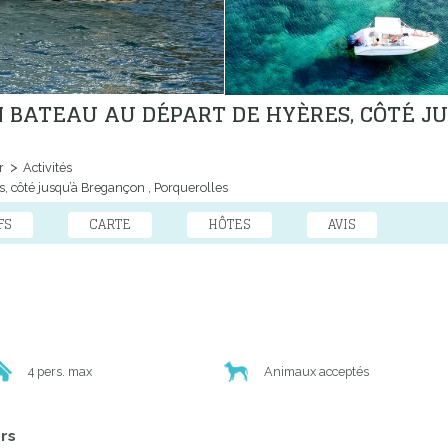
N BATEAU AU DÉPART DE HYÈRES, CÔTÉ J
r
Activités
, côté jusqu’à Bregançon , Porquerolles
FS
CARTE
HÔTES
AVIS
4 pers. max
Animaux acceptés
ers