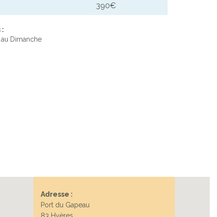
390€
 :
 au Dimanche
Adresse :
Port du Gapeau
83 Hyères