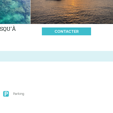
USQU’À
CONTACTER
Parking