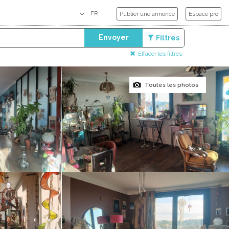
Publier une annonce
Espace pro
Envoyer
Filtres
Effacer les filtres
Toutes les photos