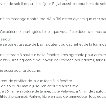
s de soleil depuis le séjour. Et j'ai aussi les couchers de sole
agné en massage (tantra tao, Wuo-Taï osteo dynamique etc) pe
d'expériences partagées telles que vous faire découvrir mes coi
séjour.
le séjour et la salle de bain ajoutent du cachet et de la luminos
e estrade à hauteur de la fenêtre : très agréable pour admirer l
200. Très agréable pour avoir de l'espace pour dormir, faire 
ue aussi pour la douche.
t de profiter de la vue face à la fenêtre.
de soleil du matin jusqu'en début d'après midi.
. à 10 min en voiture de la mer, côté Palavas, à 3 min de l'auto
ités à proximité. Parking libre en bas de l'immeuble. Tout équi