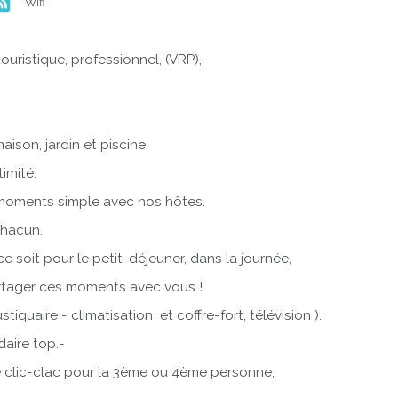
Wifi
ouristique, professionnel, (VRP),
ison, jardin et piscine.
imité.
 moments simple avec nos hôtes.
chacun.
oit pour le petit-déjeuner, dans la journée,
artager ces moments avec vous !
quaire - climatisation et coffre-fort, télévision ).
daire top.-
clic-clac pour la 3ème ou 4ème personne,