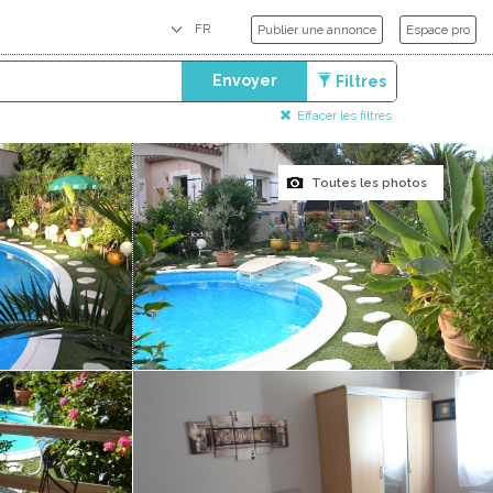
Publier une annonce
Espace pro
Envoyer
Filtres
Effacer les filtres
Toutes les photos