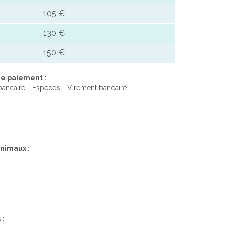
105 €
130 €
150 €
e paiement :
ancaire - Espèces - Virement bancaire -
nimaux :
 :