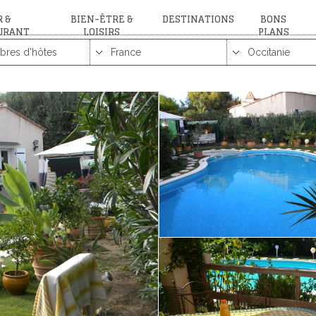
 &
BIEN-ÊTRE &
DESTINATIONS
BONS
URANT
LOISIRS
PLANS