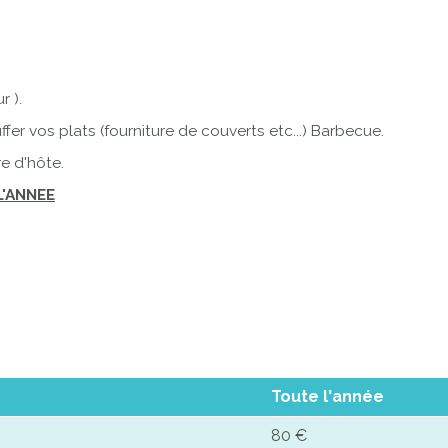
r ).
er vos plats (fourniture de couverts etc...) Barbecue.
e d'hôte.
L'ANNEE
Toute l'année
80 €