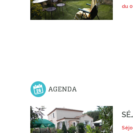
du 
4 N
( 3
"
AGENDA
SÉ
Séjo