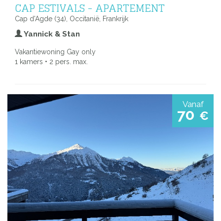
CAP ESTIVALS - APARTEMENT
Cap d'Agde (34), Occitanië, Frankrijk
Yannick & Stan
Vakantiewoning Gay only
1 kamers • 2 pers. max.
Vanaf
70
€