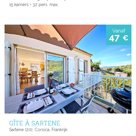
15 kamers • 32 pers. max.
Vanaf
47
€
GÎTE À SARTENE
Sartene (20), Corsica, Frankrijk