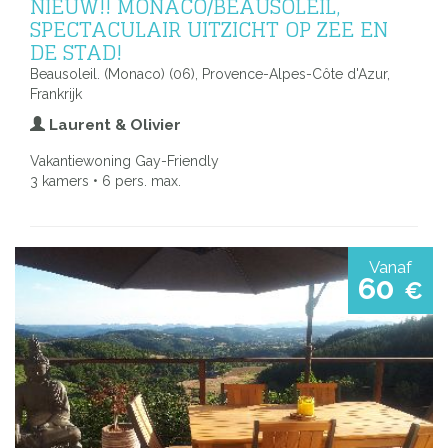
NIEUW!! MONACO/BEAUSOLEIL,
SPECTACULAIR UITZICHT OP ZEE EN
DE STAD!
Beausoleil. (Monaco) (06), Provence-Alpes-Côte d'Azur,
Frankrijk
Laurent & Olivier
Vakantiewoning Gay-Friendly
3 kamers • 6 pers. max.
Vanaf
60
€