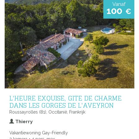
Vanaf
100
€
L'HEURE EXQUISE, GITE DE CHARME
DANS LES GORGES DE L'AVEYRON
Roussayrolles (81), Occitanië, Frankrijk
Thierry
Vakantiewoning Gay-Friendly