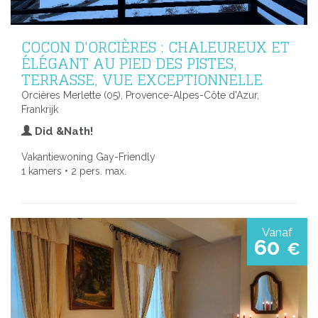
COCON D'ORCIÈRES : CHALEUREUX ET
ÉLÉGANT AU PIED DES PISTES,
TERRASSE, VUE EXCEPTIONNELLE
Orcières Merlette (05), Provence-Alpes-Côte d'Azur,
Frankrijk
Did &Nath!
Vakantiewoning Gay-Friendly
1 kamers • 2 pers. max.
Vanaf
60
€