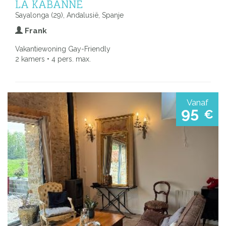
LA KABANNE
Sayalonga (29), Andalusië, Spanje
Frank
Vakantiewoning Gay-Friendly
2 kamers • 4 pers. max.
Vanaf
95
€