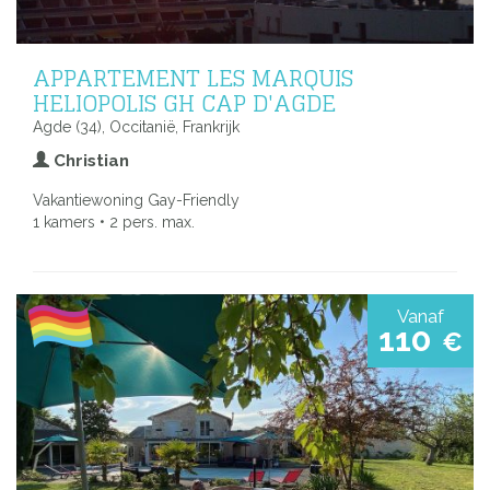
APPARTEMENT LES MARQUIS
HELIOPOLIS GH CAP D'AGDE
Agde (34), Occitanië, Frankrijk
Christian
Vakantiewoning Gay-Friendly
1 kamers • 2 pers. max.
Vanaf
110
€