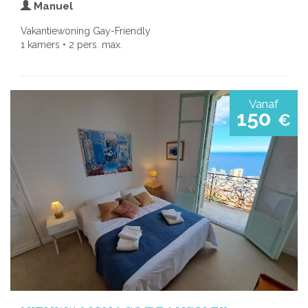
Manuel
Vakantiewoning Gay-Friendly
1 kamers • 2 pers. max.
Vanaf
150
€