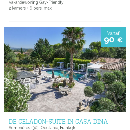
Vakantiewoning Gay-Friendly
2 kamers • 6 pers. max.
Vanaf
90
€
DE CELADON-SUITE IN CASA DINA
Sommières (30), Occitanië, Frankrijk