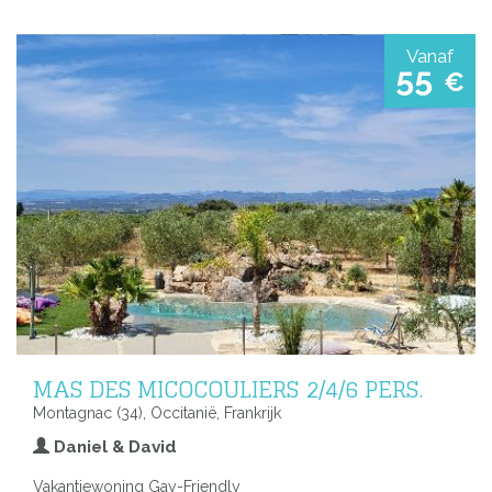
Vanaf
55
€
MAS DES MICOCOULIERS 2/4/6 PERS.
Montagnac (34), Occitanië, Frankrijk
Daniel & David
Vakantiewoning Gay-Friendly