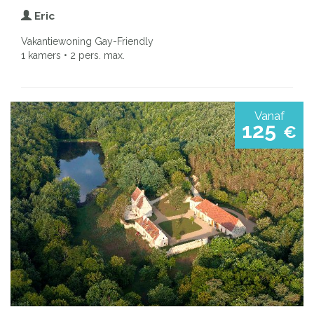
Eric
Vakantiewoning Gay-Friendly
1 kamers • 2 pers. max.
Vanaf
125
€