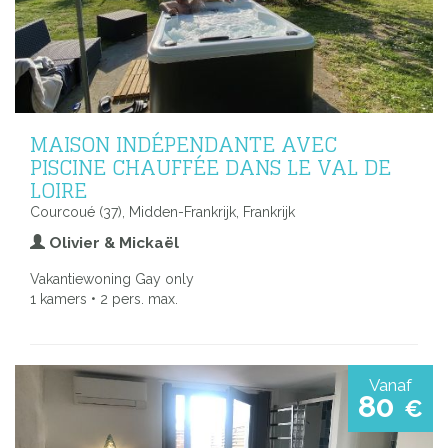
MAISON INDÉPENDANTE AVEC
PISCINE CHAUFFÉE DANS LE VAL DE
LOIRE
Courcoué (37), Midden-Frankrijk, Frankrijk
Olivier & Mickaël
Vakantiewoning Gay only
1 kamers • 2 pers. max.
Vanaf
80
€