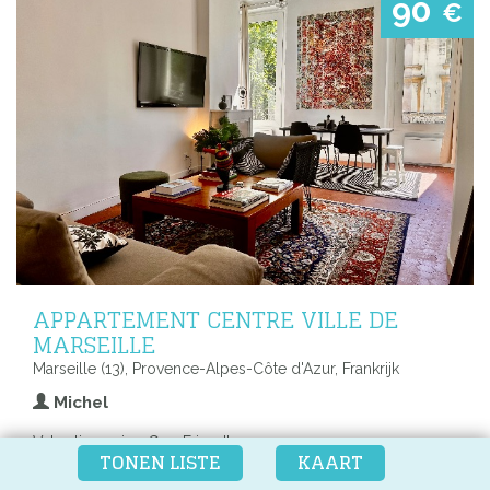
90
€
APPARTEMENT CENTRE VILLE DE
MARSEILLE
Marseille (13), Provence-Alpes-Côte d'Azur, Frankrijk
Michel
Vakantiewoning Gay-Friendly
TONEN LISTE
KAART
1 kamers • 2 pers. max.