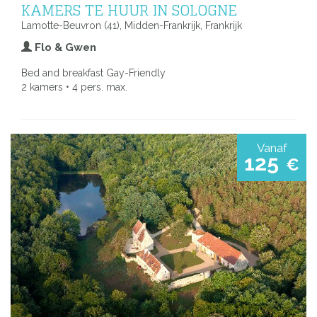
KAMERS TE HUUR IN SOLOGNE
Lamotte-Beuvron (41), Midden-Frankrijk, Frankrijk
Flo & Gwen
Bed and breakfast Gay-Friendly
2 kamers • 4 pers. max.
Vanaf
125
€