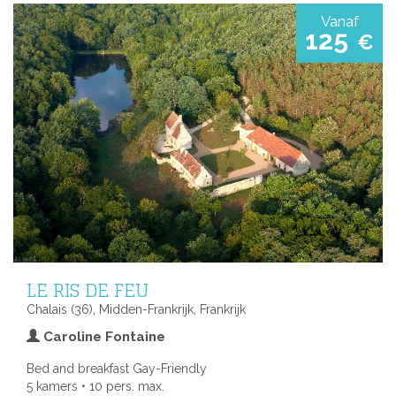
Vanaf
125
€
LE RIS DE FEU
Chalais (36), Midden-Frankrijk, Frankrijk
Caroline Fontaine
Bed and breakfast Gay-Friendly
5 kamers • 10 pers. max.