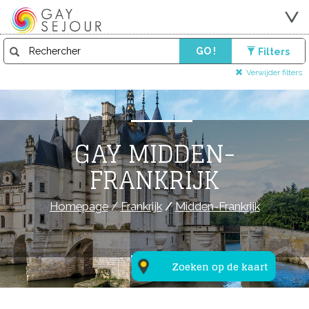
GO !
Filters
Verwijder filters
GAY MIDDEN-
FRANKRIJK
Homepage
/
Frankrijk
/
Midden-Frankrijk
Zoeken op de kaart