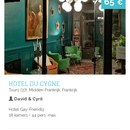
65
€
HOTEL DU CYGNE
Tours (37), Midden-Frankrijk, Frankrijk
David & Cyril
Hotel Gay-Friendly
18 kamers • 44 pers. max.