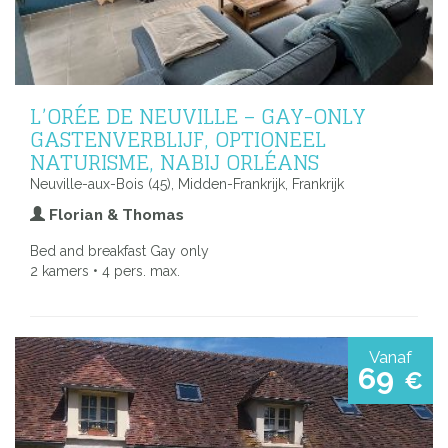
L’ORÉE DE NEUVILLE – GAY-ONLY
GASTENVERBLIJF, OPTIONEEL
NATURISME, NABIJ ORLÉANS
Neuville-aux-Bois (45), Midden-Frankrijk, Frankrijk
Florian & Thomas
Bed and breakfast Gay only
2 kamers • 4 pers. max.
Vanaf
69
€