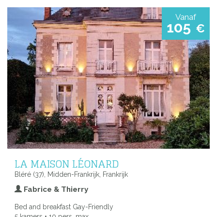
Vanaf
105
€
LA MAISON LÉONARD
Bléré (37), Midden-Frankrijk, Frankrijk
Fabrice & Thierry
Bed and breakfast Gay-Friendly
5 kamers • 10 pers. max.