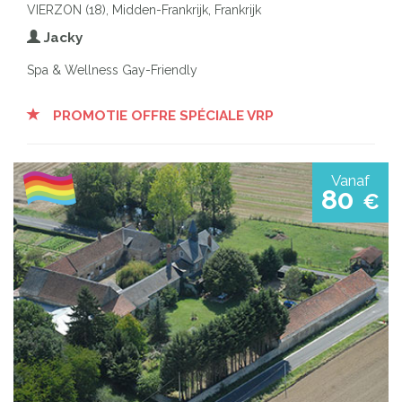
VIERZON (18), Midden-Frankrijk, Frankrijk
Jacky
Spa & Wellness Gay-Friendly
PROMOTIE OFFRE SPÉCIALE VRP
Vanaf
80
€