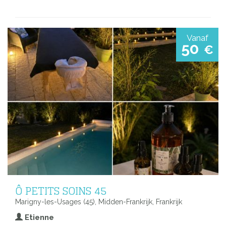
Vanaf
50
€
Ô PETITS SOINS 45
Marigny-les-Usages (45), Midden-Frankrijk, Frankrijk
Etienne