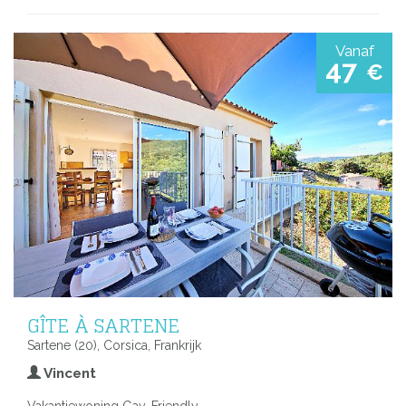
Vanaf
47
€
GÎTE À SARTENE
Sartene (20), Corsica, Frankrijk
Vincent