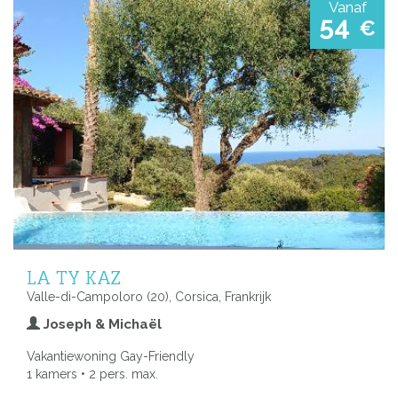
Vanaf
54
€
LA TY KAZ
Valle-di-Campoloro (20), Corsica, Frankrijk
Joseph & Michaël
Vakantiewoning Gay-Friendly
1 kamers • 2 pers. max.