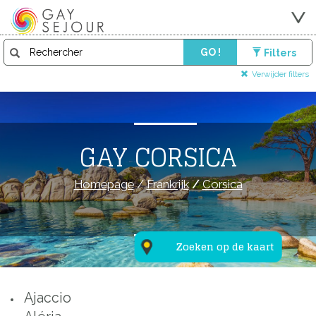
GO !
Filters
Verwijder filters
GAY CORSICA
Homepage
/
Frankrijk
/
Corsica
Zoeken op de kaart
Ajaccio