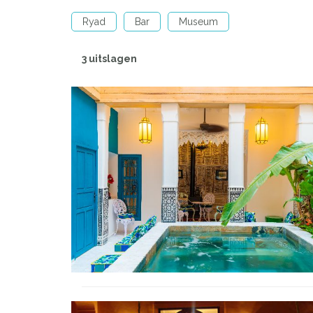
Ryad
Bar
Museum
3 uitslagen