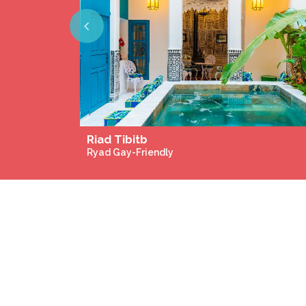
Previous
Riad Tibitb
Ryad Gay-Friendly