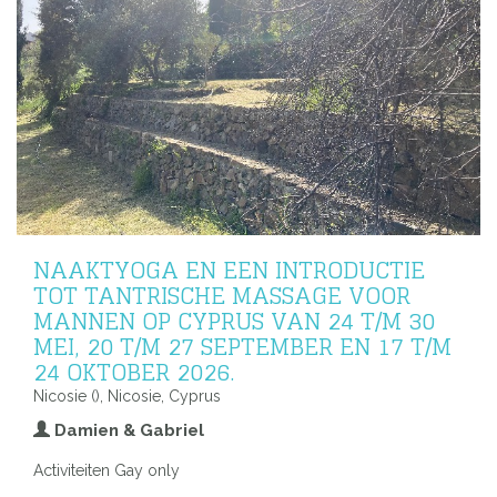
NAAKTYOGA EN EEN INTRODUCTIE
TOT TANTRISCHE MASSAGE VOOR
MANNEN OP CYPRUS VAN 24 T/M 30
MEI, 20 T/M 27 SEPTEMBER EN 17 T/M
24 OKTOBER 2026.
Nicosie (), Nicosie, Cyprus
Damien & Gabriel
Activiteiten Gay only