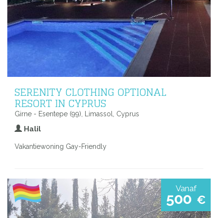
SERENITY CLOTHING OPTIONAL
RESORT IN CYPRUS
Girne - Esentepe (99), Limassol, Cyprus
Halil
Vakantiewoning Gay-Friendly
Vanaf
500
€