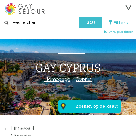
GO !
Filters
Verwijder filters
GAY CYPRUS
Homepage
/
Cyprus
Zoeken op de kaart
Limassol