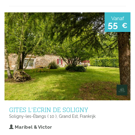
Vanaf
55
€
GITES L'ECRIN DE SOLIGNY
Soligny-les-Étangs ( 10 ), Grand Est, Frankrijk
Maribel & Victor