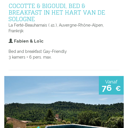
COCOTTE & BIGOUDI, BED &
BREAKFAST IN HET HART VAN DE
SOLOGNE
La Ferté-Beauharnais ( 41 ), Auvergne-Rhône-Alpen,
Frankrijk
Fabien & Loïc
Bed and breakfast Gay-Friendly
3 kamers • 6 pers. max.
Vanaf
76
€