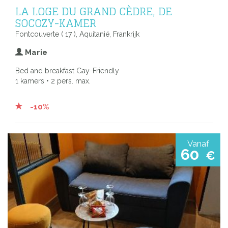
LA LOGE DU GRAND CÈDRE, DE
SOCOZY-KAMER
Fontcouverte ( 17 ), Aquitanië, Frankrijk
Marie
Bed and breakfast Gay-Friendly
1 kamers • 2 pers. max.
-10%
Vanaf
60
€