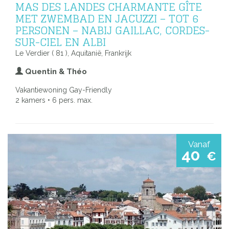
MAS DES LANDES CHARMANTE GÎTE
MET ZWEMBAD EN JACUZZI – TOT 6
PERSONEN – NABIJ GAILLAC, CORDES-
SUR-CIEL EN ALBI
Le Verdier ( 81 ), Aquitanië, Frankrijk
Quentin & Théo
Vakantiewoning Gay-Friendly
2 kamers • 6 pers. max.
Vanaf
40
€