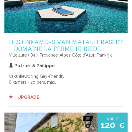
DESIGNKAMERS VAN MATALI CRASSET
– DOMAINE LA FERME HI BRIDE
Villelaure ( 84 ), Provence-Alpes-Côte d'Azur, Frankrijk
Patrick & Philippe
Vakantiewoning Gay-Friendly
6 kamers • 20 pers. max.
UPGRADE
Vanaf
120
€