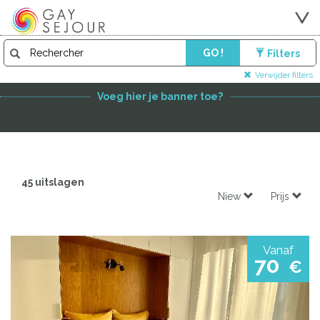
GO !
Filters
FEATURED PARTNER
Verwijder filters
Voeg hier je banner toe?
45 uitslagen
Niew
Prijs
Vanaf
70
€