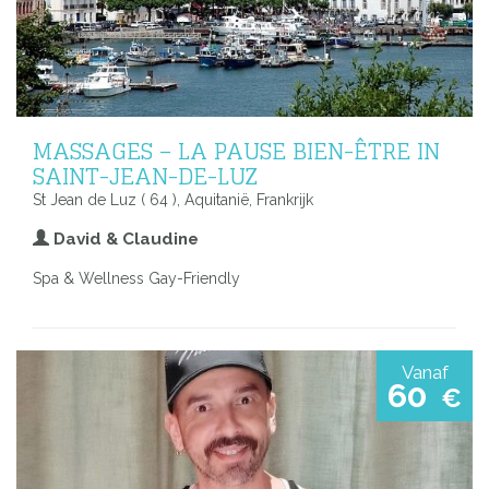
MASSAGES – LA PAUSE BIEN-ÊTRE IN
SAINT-JEAN-DE-LUZ
St Jean de Luz ( 64 ), Aquitanië, Frankrijk
David & Claudine
Spa & Wellness Gay-Friendly
Vanaf
60
€