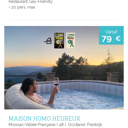
Restaurant Gay-Friendly
• 20 pers. max.
Vanaf
79
€
MAISON HOMO HEUREUX
Moissac-Vallée-Française ( 48 ), Occitanië, Frankrijk