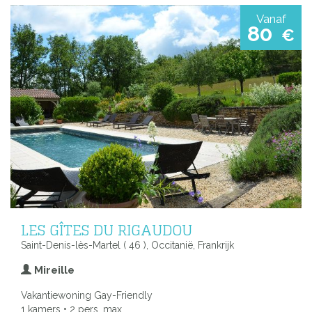
Vanaf
80
€
LES GÎTES DU RIGAUDOU
Saint-Denis-lès-Martel ( 46 ), Occitanië, Frankrijk
Mireille
Vakantiewoning Gay-Friendly
1 kamers • 2 pers. max.