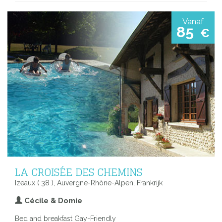
Vanaf
85
€
LA CROISÉE DES CHEMINS
Izeaux ( 38 ), Auvergne-Rhône-Alpen, Frankrijk
Cécile & Domie
Bed and breakfast Gay-Friendly