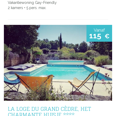
Vakantiewoning Gay-Friendly
2 kamers • 5 pers. max.
Vanaf
115
€
LA LOGE DU GRAND CÈDRE, HET
CHARMANTE HUISJE ****