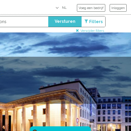
Voeg een bedrijf
Inloggen
Versturen
Filters
Verwijder filters