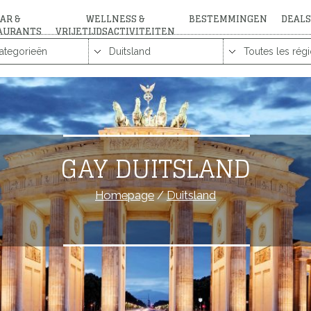
AR &
WELLNESS &
BESTEMMINGEN
DEALS
AURANTS
VRIJETIJDSACTIVITEITEN
GAY DUITSLAND
Homepage
/
Duitsland